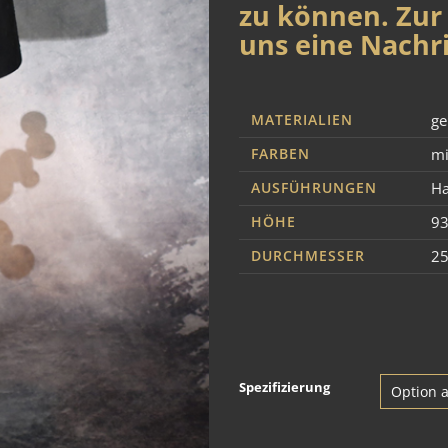
zu können. Zur 
uns eine Nachri
MATERIALIEN
ge
FARBEN
mi
AUSFÜHRUNGEN
Ha
HÖHE
9
DURCHMESSER
2
Spezifizierung