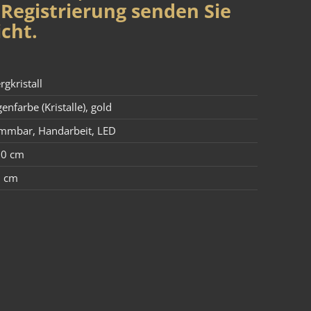
Registrierung senden Sie
cht.
rgkristall
genfarbe (Kristalle)
,
gold
immbar
,
Handarbeit
,
LED
00 cm
0 cm