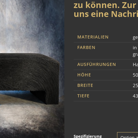
zu können. Zur 
uns eine Nachri
MATERIALIEN
ge
FARBEN
in
gr
AUSFÜHRUNGEN
Ha
HÖHE
5
BREITE
2
TIEFE
4
Spezifizierung