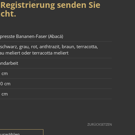
Registrierung senden Sie
cht.
presste Bananen-Faser (Abacá)
 schwarz, grau, rot, anthtrazit, braun, terracotta,
au meliert oder terracotta meliert
ndarbeit
0 cm
50 cm
3 cm
ZURÜCKSETZEN