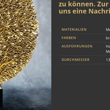
zu können. Zur 
uns eine Nachri
MATERIALIEN
Me
FARBEN
br
AUSFÜHRUNGEN
Ha
Me
DURCHMESSER
1