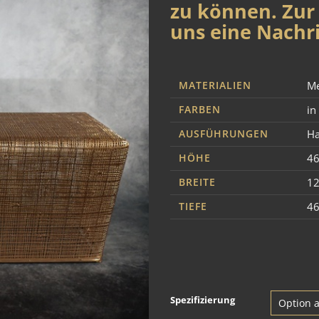
zu können. Zur 
uns eine Nachri
MATERIALIEN
Me
FARBEN
in
AUSFÜHRUNGEN
Ha
HÖHE
4
BREITE
1
TIEFE
4
Spezifizierung