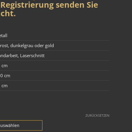
Registrierung senden Sie
cht.
tall
 rost, dunkelgrau oder gold
ndarbeit
,
Laserschnitt
6 cm
20 cm
6 cm
ZURÜCKSETZEN