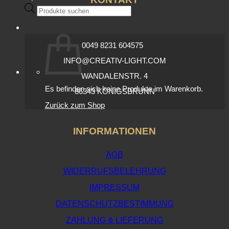
Products
search
0049 8231 604575
INFO@CREATIV-LIGHT.COM
WANDALENSTR. 4
Es befinden sich keine Produkte im Warenkorb.
86343 KÖNIGSBRUNN
Zurück zum Shop
INFORMATIONEN
AGB
WIDERRUFSBELEHRUNG
IMPRESSUM
DATENSCHUTZBESTIMMUNG
ZAHLUNG & LIEFERUNG